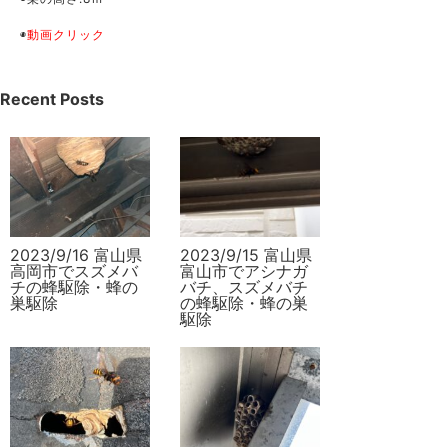
◉
動画クリック
Recent Posts
2023/9/16 富山県
2023/9/15 富山県
高岡市でスズメバ
富山市でアシナガ
チの蜂駆除・蜂の
バチ、スズメバチ
巣駆除
の蜂駆除・蜂の巣
駆除