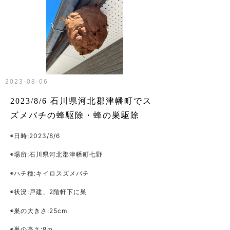
2023-08-06
2023/8/6 石川県河北郡津幡町でス
ズメバチの蜂駆除・蜂の巣駆除
◉日時
:2023/8/6
◉場所
:
石川県河北郡津幡町七野
◉ハチ種
:キイロスズメバチ
◉状況
:戸建、2階軒下に巣
◉巣の大きさ
:25cm
◉巣の高さ
:8ｍ