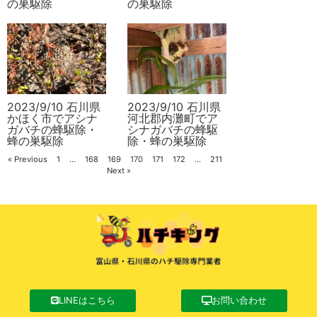
の巣駆除
の巣駆除
2023/9/10 石川県
2023/9/10 石川県
かほく市でアシナ
河北郡内灘町でア
ガバチの蜂駆除・
シナガバチの蜂駆
蜂の巣駆除
除・蜂の巣駆除
« Previous
1
…
168
169
170
171
172
…
211
Next »
LINEはこちら
お問い合わせ