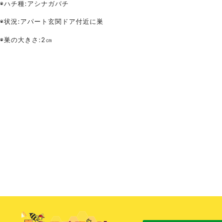
◉ハチ種:アシナガバチ
◉状況:アパート玄関ドア付近に巣
◉巣の大きさ:2㎝