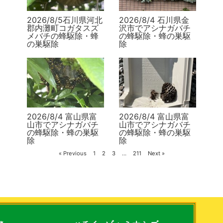
2026/8/5石川県河北
2026/8/4 石川県金
郡内灘町コガタスズ
沢市でアシナガバチ
メバチの蜂駆除・蜂
の蜂駆除・蜂の巣駆
の巣駆除
除
2026/8/4 富山県富
2026/8/4 富山県富
山市でアシナガバチ
山市でアシナガバチ
の蜂駆除・蜂の巣駆
の蜂駆除・蜂の巣駆
除
除
« Previous
1
2
3
…
211
Next »