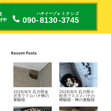
談
ハチイーゾォ
ミナシゴ
090-
8130
-
3745
付中
Recent Posts
2026/8/5 石川県金
2026/8/5 石川県小
沢市でドロバチ蜂の
松市でスズメバチの
巣駆除
蜂駆除・蜂の巣駆除