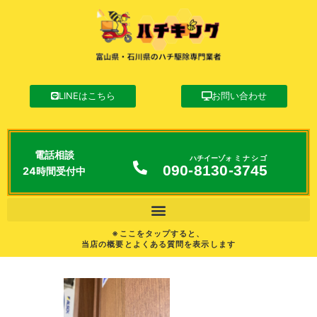
LINEはこちら
お問い合わせ
電話相談
ハチイーゾォ
ミナシゴ
090-
8130
-
3745
24時間受付中
※ここをタップすると、
当店の概要とよくある質問を表示します