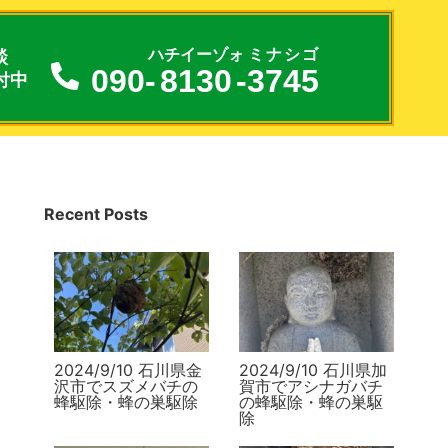
談
ハチイーゾォ
ミナシゴ
090-
8130
-
3745
付中
Recent Posts
2024/9/10 石川県金
2024/9/10 石川県加
沢市でスズメバチの
賀市でアシナガバチ
蜂駆除・蜂の巣駆除
の蜂駆除・蜂の巣駆
除