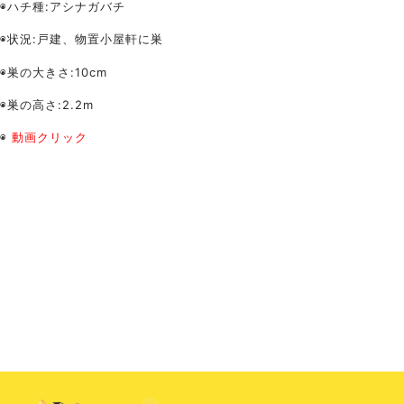
◉ハチ種
:アシナガバチ
◉状況:戸建、物置小屋軒に巣
◉巣の大きさ:10cm
◉巣の高さ:2.2m
◉
動画クリック