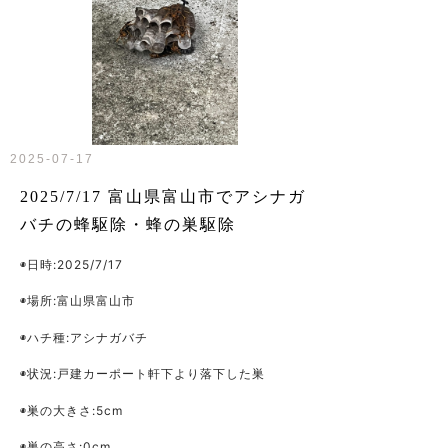
2025-07-17
2025/7/17 富山県富山市でアシナガ
バチの蜂駆除・蜂の巣駆除
◉日時:2025/7/17
◉場所:富山県富山市
◉ハチ種:アシナガバチ
◉状況:戸建カーポート軒下より落下した巣
◉巣の大きさ:5cm
◉巣の高さ:0cm