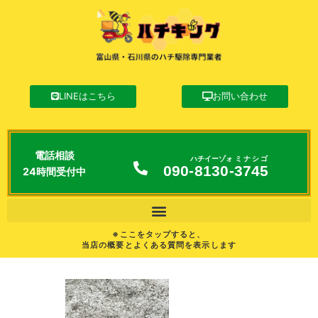
LINEはこちら
お問い合わせ
電話相談
ハチイーゾォ
ミナシゴ
090-
8130
-
3745
24時間受付中
※ここをタップすると、
当店の概要とよくある質問を表示します