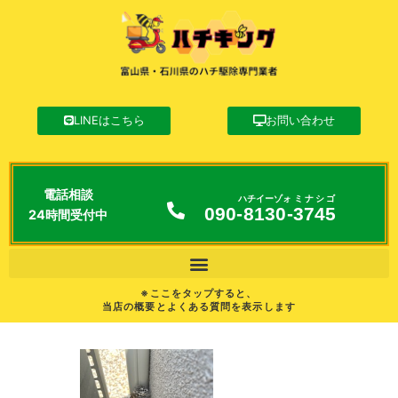
LINEはこちら
お問い合わせ
電話相談
ハチイーゾォ
ミナシゴ
090-
8130
-
3745
24時間受付中
※ここをタップすると、
当店の概要とよくある質問を表示します