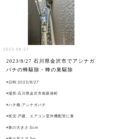
2023-08-27
2023/8/27 石川県金沢市でアシナガ
バチの蜂駆除・蜂の巣駆除
­◉日時:2023/8/27
◉場所:石川県金沢市南新保町
◉ハチ種:アシナガバチ
◉状況:戸建、エアコン室外機配管に巣
◉巣の大きさ:5cm
◉巣の高さ:0.5m