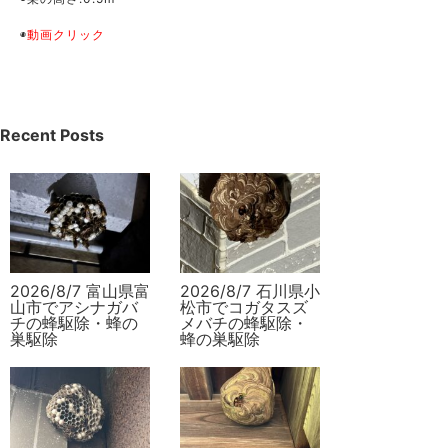
◉
動画クリック
Recent Posts
2026/8/7 富山県富
2026/8/7 石川県小
山市でアシナガバ
松市でコガタスズ
チの蜂駆除・蜂の
メバチの蜂駆除・
巣駆除
蜂の巣駆除