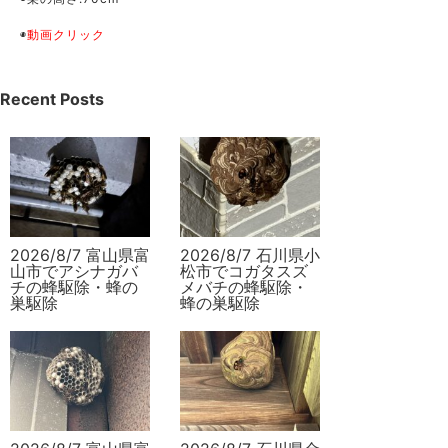
◉
動画クリック
Recent Posts
2026/8/7 富山県富
2026/8/7 石川県小
山市でアシナガバ
松市でコガタスズ
チの蜂駆除・蜂の
メバチの蜂駆除・
巣駆除
蜂の巣駆除