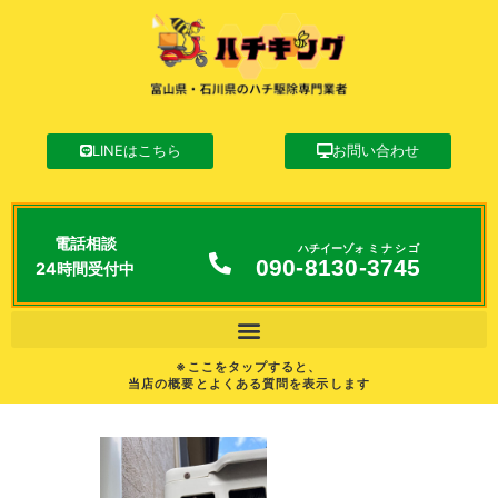
LINEはこちら
お問い合わせ
電話相談
ハチイーゾォ
ミナシゴ
090-
8130
-
3745
24時間受付中
※ここをタップすると、
当店の概要とよくある質問を表示します