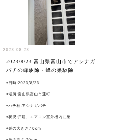
2023-08-23
2023/8/23 富山県富山市でアシナガ
バチの蜂駆除・蜂の巣駆除
◉日時
:2023/8/23
◉場所
:
富山県富山市蓮町
◉ハチ種
:アシナガバチ
◉状況
:戸建、エアコン室外機内に巣
◉巣の大きさ
:10cm
◉巣の高さ
:70cm