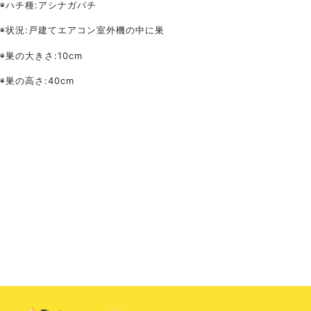
◉ハチ種
:アシナガバチ
◉状況
:戸建てエアコン室外機の中に巣
◉巣の大きさ
:10cm
◉巣の高さ
:40cm