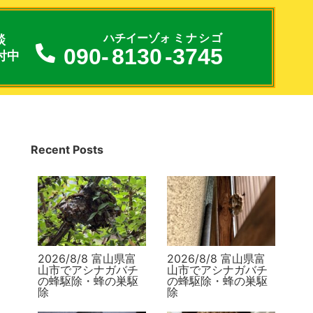
談
ハチイーゾォ
ミナシゴ
090-
8130
-
3745
付中
Recent Posts
2026/8/8 富山県富
2026/8/8 富山県富
山市でアシナガバチ
山市でアシナガバチ
の蜂駆除・蜂の巣駆
の蜂駆除・蜂の巣駆
除
除