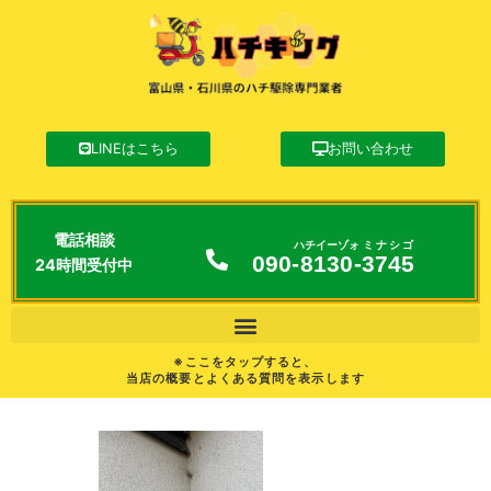
LINEはこちら
お問い合わせ
電話相談
ハチイーゾォ
ミナシゴ
090-
8130
-
3745
24時間受付中
※ここをタップすると、
当店の概要とよくある質問を表示します