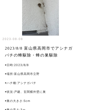
2023-08-08
2023/8/8 富山県高岡市でアシナガ
バチの蜂駆除・蜂の巣駆除
◉日時
:2023/8/8
◉場所
:
富山県高岡市立野
◉ハチ種
:アシナガバチ
◉状況
:戸建、玄関横外壁に巣
◉巣の大きさ
:5cm
◉巣の高さ
:3ｍ