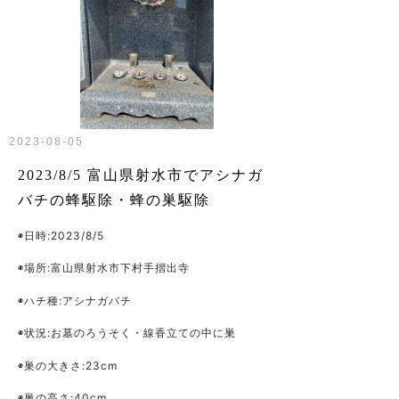
2023-08-05
2023/8/5 富山県射水市でアシナガ
バチの蜂駆除・蜂の巣駆除
◉日時
:2023/8/5
◉場所
:
富山県射水市下村手摺出寺
◉ハチ種
:アシナガバチ
◉状況
:お墓のろうそく・線香立ての中に巣
◉巣の大きさ
:23cm
◉巣の高さ
:40cm