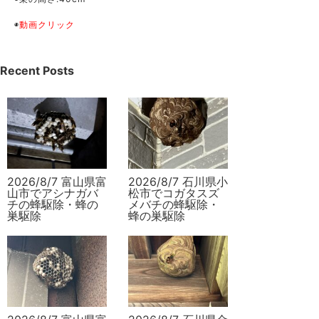
◉
動画クリック
Recent Posts
2026/8/7 富山県富
2026/8/7 石川県小
山市でアシナガバ
松市でコガタスズ
チの蜂駆除・蜂の
メバチの蜂駆除・
巣駆除
蜂の巣駆除