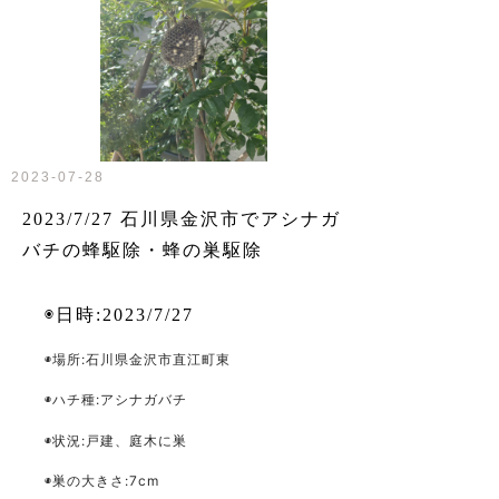
2023-07-28
2023/7/27 石川県金沢市でアシナガ
バチの蜂駆除・蜂の巣駆除
◉日時
:2023/7/27
◉場所
:石川県金沢市直江町東
◉ハチ種
:アシナガバチ
◉状況
:戸建、庭木に巣
◉巣の大きさ
:7cm