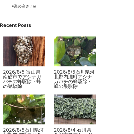
◉巣の高さ
:1m
Recent Posts
2026/8/5 富山県
2026/8/5石川県河
南砺市でアシナガ
北郡内灘町アシナ
バチの蜂駆除・蜂
ガバチの蜂駆除・
の巣駆除
蜂の巣駆除
2026/8/5石川県河
2026/8/4 石川県