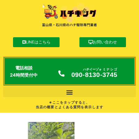
LINEはこちら
お問い合わせ
電話相談
ハチイーゾォ
ミナシゴ
090-
8130
-
3745
24時間受付中
※ここをタップすると、
当店の概要とよくある質問を表示します