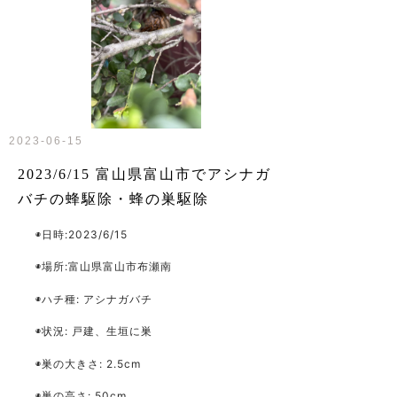
2023-06-15
2023/6/15 富山県富山市でアシナガ
バチの蜂駆除・蜂の巣駆除
◉日時
:2023/6/15
◉場所
:
富山県富山市布瀬南
◉ハチ種
: アシナガバチ
◉状況
: 戸建、生垣に巣
◉巣の大きさ
: 2.5cm
◉巣の高さ
: 50cm