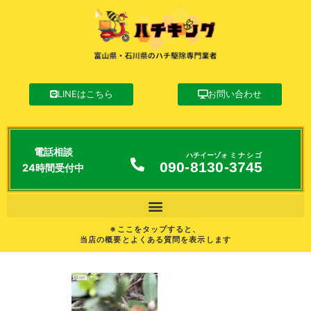
LINEはこちら
お問い合わせ
電話相談
ハチイーゾォ
ミナシゴ
090-
8130
-
3745
24時間受付中
※ここをタップすると、
当店の概要とよくある質問を表示します