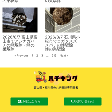
の巣駆除
の巣駆除
2026/8/7 富山県富
2026/8/7 石川県小
山市でアシナガバ
松市でコガタスズ
チの蜂駆除・蜂の
メバチの蜂駆除・
巣駆除
蜂の巣駆除
« Previous
1
2
3
…
213
Next »
LINEはこちら
お問い合わせ