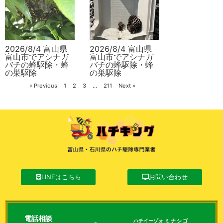
2026/8/4 富山県
2026/8/4 富山県
富山市でアシナガ
富山市でアシナガ
バチの蜂駆除・蜂
バチの蜂駆除・蜂
の巣駆除
の巣駆除
« Previous
1
2
3
…
211
Next »
LINEはこちら
お問い合わせ
電話相談
ハチイーゾォ
ミナシゴ