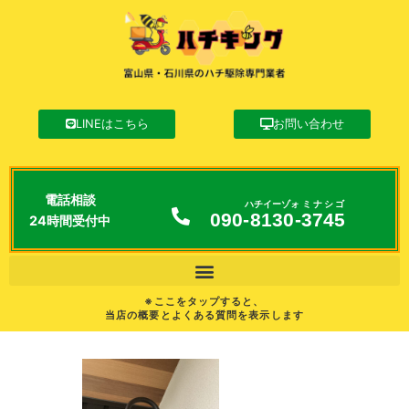
LINEはこちら
お問い合わせ
電話相談
ハチイーゾォ
ミナシゴ
090-
8130
-
3745
24時間受付中
※ここをタップすると、
当店の概要とよくある質問を表示します