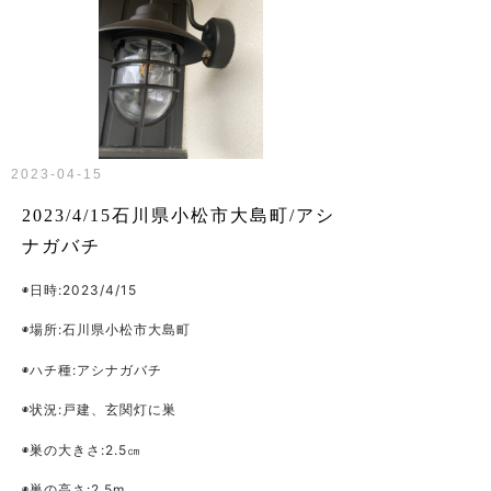
2023-04-15
2023/4/15石川県小松市大島町/アシ
ナガバチ
◉日時:2023/4/15
◉場所:石川県小松市大島町
◉ハチ種:アシナガバチ
◉状況:戸建、玄関灯に巣
◉巣の大きさ:2.5㎝
◉巣の高さ:2.5m