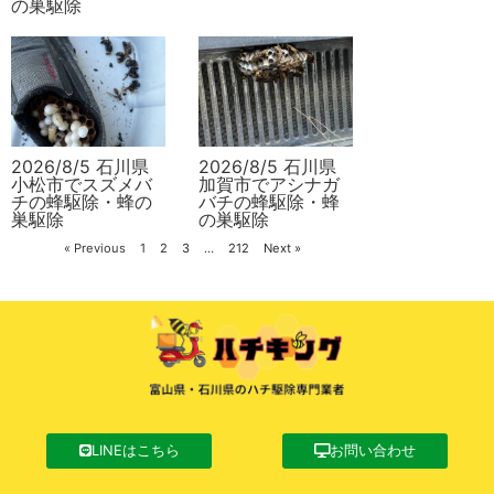
の巣駆除
2026/8/5 石川県
2026/8/5 石川県
小松市でスズメバ
加賀市でアシナガ
チの蜂駆除・蜂の
バチの蜂駆除・蜂
巣駆除
の巣駆除
« Previous
1
2
3
…
212
Next »
LINEはこちら
お問い合わせ