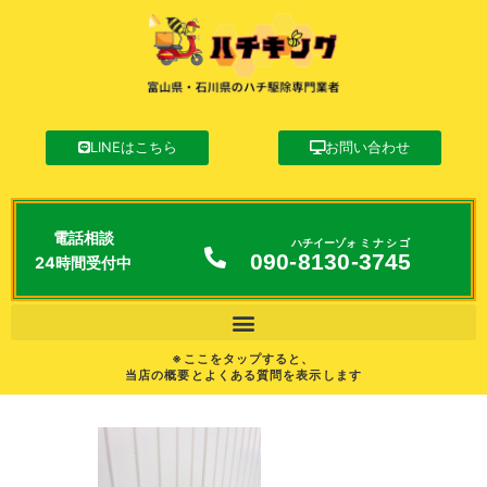
LINEはこちら
お問い合わせ
電話相談
ハチイーゾォ
ミナシゴ
090-
8130
-
3745
24時間受付中
※ここをタップすると、
当店の概要とよくある質問を表示します