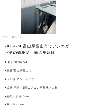
2026-07-04
2026/7/4 富山県富山市でアシナガ
バチの蜂駆除・蜂の巣駆除
◉日時:2026/7/4
◉場所:富山県富山市
◉ハチ種:アシナガバチ
◉状況:戸建、2階エアコン室外機内に巣
◉巣の大きさ:6cm
◉巣の高さ:5m