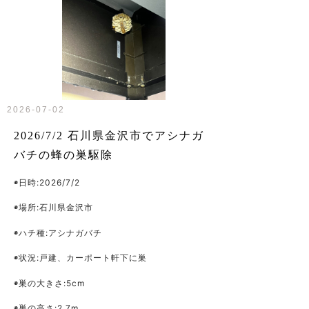
2026-07-02
2026/7/2 石川県金沢市でアシナガ
バチの蜂の巣駆除
◉日時:2026/7/2
◉場所:石川県金沢市
◉ハチ種:アシナガバチ
◉状況:戸建、カーポート軒下に巣
◉巣の大きさ:5cm
◉巣の高さ:2.7m