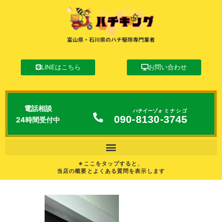
LINEはこちら
お問い合わせ
電話相談
ハチイーゾォ
ミナシゴ
090-
8130
-
3745
24時間受付中
※ここをタップすると、
当店の概要とよくある質問を表示します