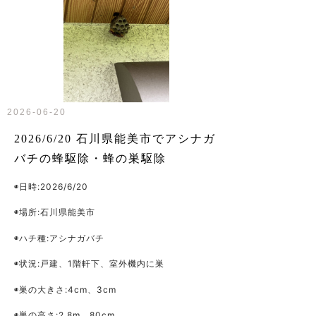
2026-06-20
2026/6/20 石川県能美市でアシナガ
バチの蜂駆除・蜂の巣駆除
◉日時:2026/6/20
◉場所:石川県能美市
◉ハチ種:アシナガバチ
◉状況:戸建、1階軒下、室外機内に巣
◉巣の大きさ:4cm、3cm
◉巣の高さ:2.8m、80cm