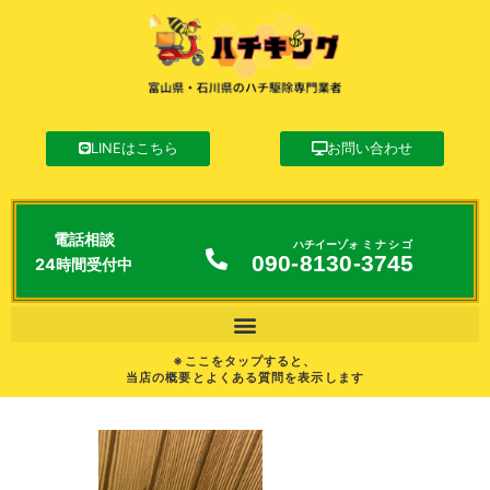
LINEはこちら
お問い合わせ
電話相談
ハチイーゾォ
ミナシゴ
090-
8130
-
3745
24時間受付中
※ここをタップすると、
当店の概要とよくある質問を表示します