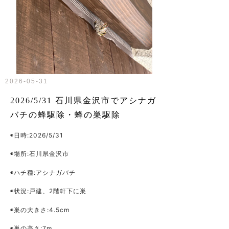
2026-05-31
2026/5/31 石川県金沢市でアシナガ
バチの蜂駆除・蜂の巣駆除
◉日時:2026/5/31
◉場所:石川県金沢市
◉ハチ種:アシナガバチ
◉状況:戸建、2
階軒下に巣
◉巣の大きさ:4.5cm
◉巣の高さ:7m