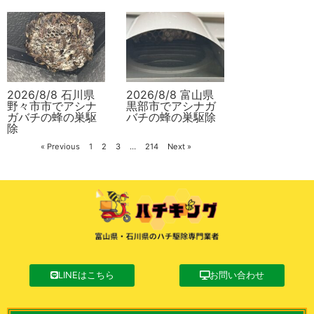
2026/8/8 石川県
2026/8/8 富山県
野々市市でアシナ
黒部市でアシナガ
ガバチの蜂の巣駆
バチの蜂の巣駆除
除
« Previous
1
2
3
…
214
Next »
LINEはこちら
お問い合わせ