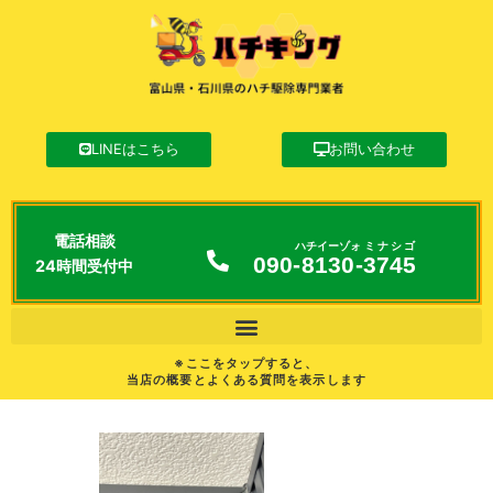
LINEはこちら
お問い合わせ
電話相談
ハチイーゾォ
ミナシゴ
090-
8130
-
3745
24時間受付中
※ここをタップすると、
当店の概要とよくある質問を表示します