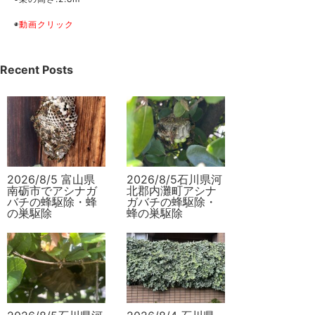
◉
動画クリック
Recent Posts
2026/8/5 富山県
2026/8/5石川県河
南砺市でアシナガ
北郡内灘町アシナ
バチの蜂駆除・蜂
ガバチの蜂駆除・
の巣駆除
蜂の巣駆除