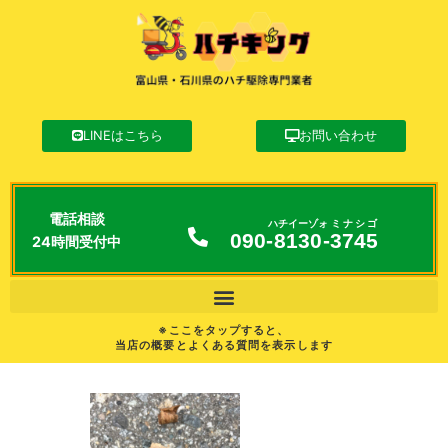
LINEはこちら
お問い合わせ
電話相談
ハチイーゾォ
ミナシゴ
090-
8130
-
3745
24時間受付中
※ここをタップすると、
当店の概要とよくある質問を表示します