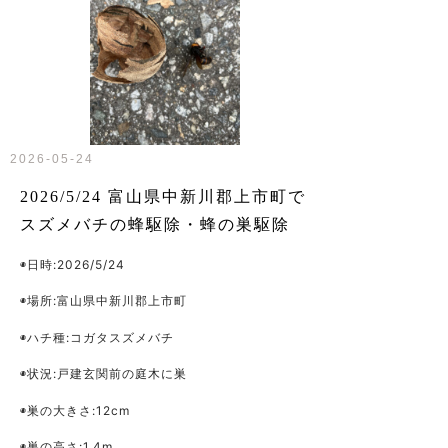
2026-05-24
2026/5/24 富山県中新川郡上市町で
スズメバチの蜂駆除・蜂の巣駆除
◉日時:2026/5/24
◉場所:富山県中新川郡上市町
◉ハチ種:コガタスズメバチ
◉状況:戸建玄関前の庭木に巣
◉巣の大きさ:12cm
◉巣の高さ:1.4m