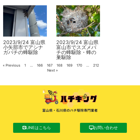
2023/9/24 富山県
2023/9/24 富山県
小矢部市でアシナ
富山市でスズメバ
ガバチの蜂駆除
チの蜂駆除・蜂の
巣駆除
« Previous
1
…
166
167
168
169
170
…
212
Next »
LINEはこちら
お問い合わせ