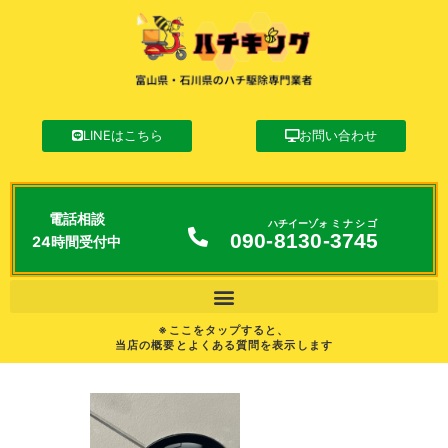
LINEはこちら
お問い合わせ
電話相談
ハチイーゾォ
ミナシゴ
090-
8130
-
3745
24時間受付中
※ここをタップすると、
当店の概要とよくある質問を表示します