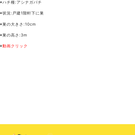
◉ハチ種:アシナガバチ
◉状況:戸建1階軒下に巣
◉巣の大きさ:10cm
◉巣の高さ:3m
◉
動画クリック