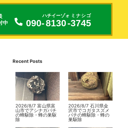
談
ハチイーゾォ
ミナシゴ
090-
8130
-
3745
付中
Recent Posts
2026/8/7 富山県富
2026/8/7 石川県金
山市でアシナガバチ
沢市でコガタスズメ
の蜂駆除・蜂の巣駆
バチの蜂駆除・蜂の
除
巣駆除