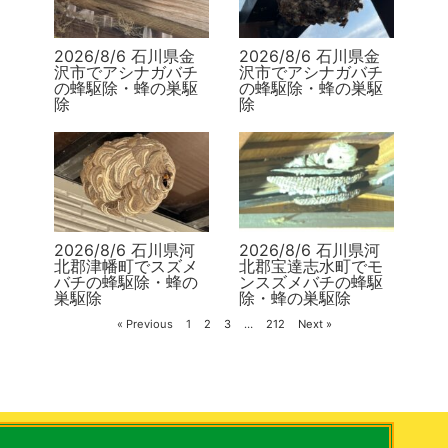
2026/8/6 石川県金
2026/8/6 石川県金
沢市でアシナガバチ
沢市でアシナガバチ
の蜂駆除・蜂の巣駆
の蜂駆除・蜂の巣駆
除
除
2026/8/6 石川県河
2026/8/6 石川県河
北郡津幡町でスズメ
北郡宝達志水町でモ
バチの蜂駆除・蜂の
ンスズメバチの蜂駆
巣駆除
除・蜂の巣駆除
« Previous
1
2
3
…
212
Next »