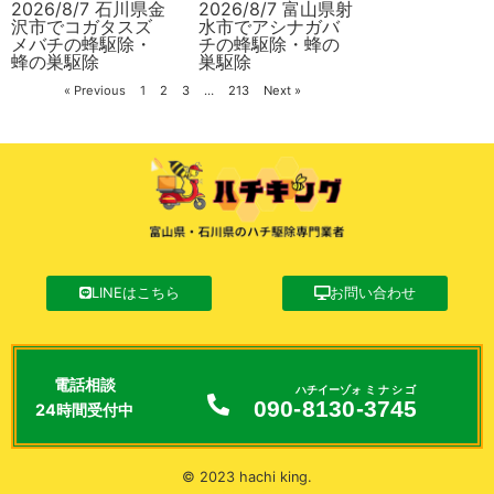
2026/8/7 石川県金
2026/8/7 富山県射
沢市でコガタスズ
水市でアシナガバ
メバチの蜂駆除・
チの蜂駆除・蜂の
蜂の巣駆除
巣駆除
« Previous
1
2
3
…
213
Next »
LINEはこちら
お問い合わせ
電話相談
ハチイーゾォ
ミナシゴ
090-
8130
-
3745
24時間受付中
© 2023 hachi king.
ハチキング