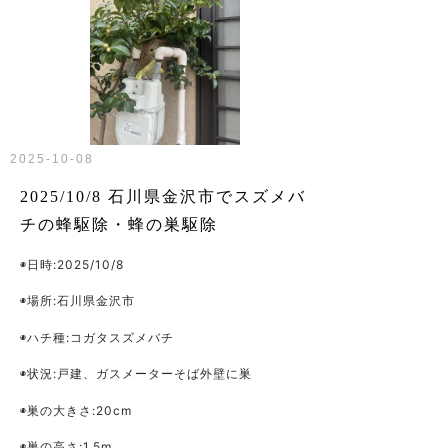
2025-10-08
2025/10/8 石川県金沢市でスズメバ
チの蜂駆除・蜂の巣駆除
◉日時:2025/10/8
◉場所:石川県金沢市
◉ハチ種:コガタスズメバチ
◉状況:戸建、ガスメーターそば外壁
に巣
◉巣の大きさ:20cm
◉巣の高さ:1.5m