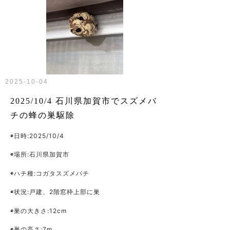
2025-10-04
2025/10/4 石川県加賀市でスズメバ
チの蜂の巣駆除
◉日時:2025/10/4
◉場所:石川県加賀市
◉ハチ種:コガタスズメバチ
◉状況:戸建、2階窓枠上部に巣
◉巣の大きさ:12cm
◉巣の高さ:7m