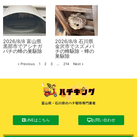
2026/8/8 富山県
2026/8/8 石川県
黒部市でアシナガ
金沢市でスズメバ
バチの蜂の巣駆除
チの蜂駆除・蜂の
巣駆除
« Previous
1
2
3
…
214
Next »
LINEはこちら
お問い合わせ