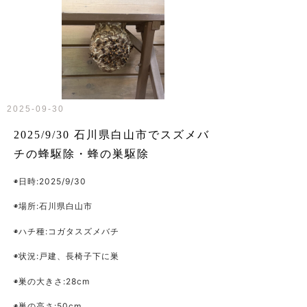
2025-09-30
2025/9/30 石川県白山市でスズメバ
チの蜂駆除・蜂の巣駆除
◉日時:2025/9/30
◉場所:石川県白山市
◉ハチ種:コガタスズメバチ
◉状況:戸建、長椅子下に巣
◉巣の大きさ:28cm
◉巣の高さ:50cm