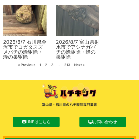
2026/8/7 石川県金
2026/8/7 富山県射
沢市でコガタスズ
水市でアシナガバ
メバチの蜂駆除・
チの蜂駆除・蜂の
蜂の巣駆除
巣駆除
« Previous
1
2
3
…
213
Next »
LINEはこちら
お問い合わせ