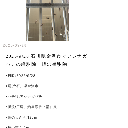
2025-09-28
2025/9/28 石川県金沢市でアシナガ
バチの蜂駆除・蜂の巣駆除
◉日時:2025/9/28
◉場所:石川県金沢市
◉ハチ種:アシナガバチ
◉状況:戸建、納屋窓枠上部に巣
◉巣の大きさ:12cm
◉巣の高さ:2m