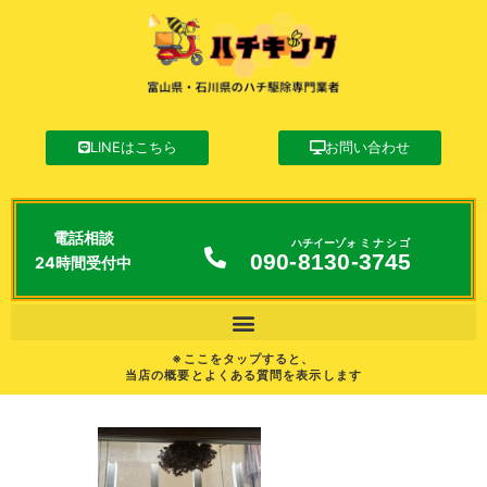
LINEはこちら
お問い合わせ
電話相談
ハチイーゾォ
ミナシゴ
090-
8130
-
3745
24時間受付中
※ここをタップすると、
当店の概要とよくある質問を表示します