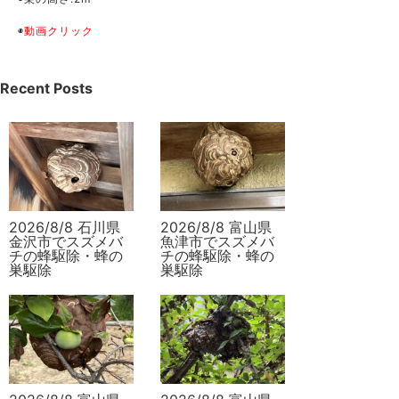
◉
動画クリック
Recent Posts
2026/8/8 石川県
2026/8/8 富山県
金沢市でスズメバ
魚津市でスズメバ
チの蜂駆除・蜂の
チの蜂駆除・蜂の
巣駆除
巣駆除