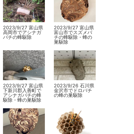
2023/9/27 富山県
2023/9/27 富山県
高岡市でアシナガ
富山市でスズメバ
バチの蜂駆除
チの蜂駆除・蜂の
巣駆除
2023/9/27 富山県
2023/9/26 石川県
下新川郡入善町で
金沢市でドロバチ
アシナガバチの蜂
の蜂の巣駆除
駆除・蜂の巣駆除