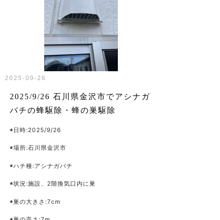
2025-09-26
2025/9/26 石川県金沢市でアシナガ
バチの蜂駆除・蜂の巣駆除
◉日時:2025/9/26
◉場所:石川県金沢市
◉ハチ種:アシナガバチ
◉状況:施設、2階換気口内に巣
◉巣の大きさ:7cm
◉巣の高さ:7m