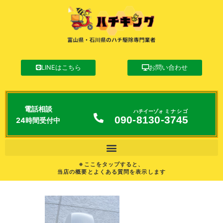
LINEはこちら
お問い合わせ
電話相談
ハチイーゾォ
ミナシゴ
090-
8130
-
3745
24時間受付中
※ここをタップすると、
当店の概要とよくある質問を表示します