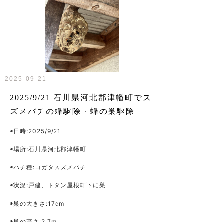
2025-09-21
2025/9/21 石川県河北郡津幡町でス
ズメバチの蜂駆除・蜂の巣駆除
◉日時:2025/9/21
◉場所:石川県河北郡津幡町
◉ハチ種:コガタスズメバチ
◉状況:戸建、トタン屋根軒下に巣
◉巣の大きさ:17cm
◉巣の高さ:2.7m