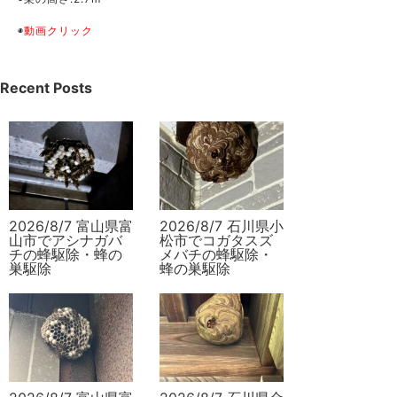
◉
動画クリック
Recent Posts
2026/8/7 富山県富
2026/8/7 石川県小
山市でアシナガバ
松市でコガタスズ
チの蜂駆除・蜂の
メバチの蜂駆除・
巣駆除
蜂の巣駆除