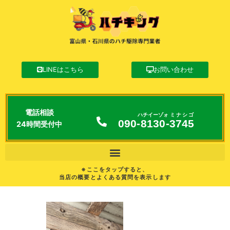
LINEはこちら
お問い合わせ
電話相談
ハチイーゾォ
ミナシゴ
090-
8130
-
3745
24時間受付中
※ここをタップすると、
当店の概要とよくある質問を表示します