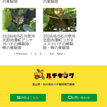
の巣駆除
の巣駆除
2026/8/5石川県河
2026/8/5石川県河
北郡内灘町アシナ
北郡内灘町コガタ
ガバチの蜂駆除・
スズメバチの蜂駆
蜂の巣駆除
除・蜂の巣駆除
« Previous
1
2
3
…
211
Next »
LINEはこちら
お問い合わせ