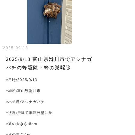
2025-09-13
2025/9/13 富山県滑川市でアシナガ
バチの蜂駆除・蜂の巣駆除
◉日時:2025/9/13
◉場所:富山県滑川市
◉ハチ種:アシナガバチ
◉状況:戸建て車庫外壁に巣
◉巣の大きさ:8cm
◉巣の高さ:1m