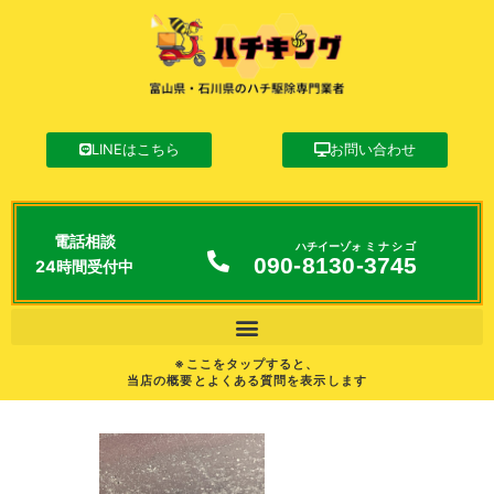
LINEはこちら
お問い合わせ
電話相談
ハチイーゾォ
ミナシゴ
090-
8130
-
3745
24時間受付中
※ここをタップすると、
当店の概要とよくある質問を表示します