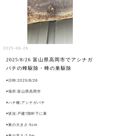
2025-08-26
2025/8/26 富山県高岡市でアシナガ
バチの蜂駆除・蜂の巣駆除
◉日時:2025/8/26
◉場所:富山県高岡市
◉ハチ種:アシナガバチ
◉状況:戸建1階軒下に巣
◉巣の大きさ:5cm
◉巣の高さ:2.5m