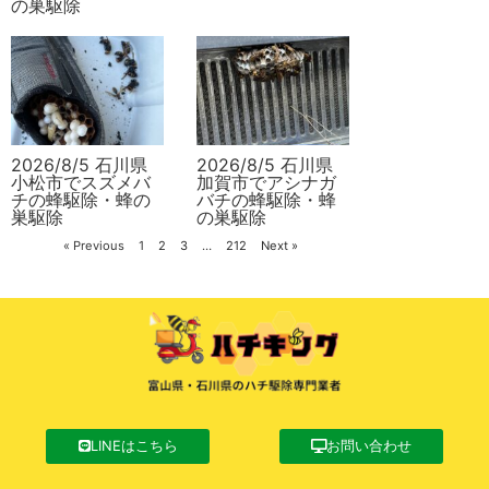
の巣駆除
2026/8/5 石川県
2026/8/5 石川県
小松市でスズメバ
加賀市でアシナガ
チの蜂駆除・蜂の
バチの蜂駆除・蜂
巣駆除
の巣駆除
« Previous
1
2
3
…
212
Next »
LINEはこちら
お問い合わせ