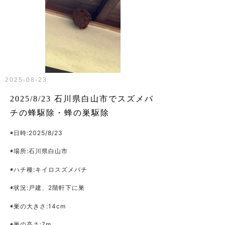
2025-08-23
2025/8/23 石川県白山市でスズメバ
チの蜂駆除・蜂の巣駆除
◉日時:2025/8/23
◉場所:石川県白山市
◉ハチ種:キイロスズメバチ
◉状況:戸建、2階軒下に巣
◉巣の大きさ:14cm
◉巣の高さ:7m