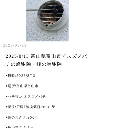
2025-08-13
2025/8/13 富山県富山市でスズメバ
チの蜂駆除・蜂の巣駆除
◉日時:2025/8/13
◉場所:富山県富山市
◉ハチ種:オオスズメバチ
◉状況:戸建1階換気口の中に巣
◉巣の大きさ:20cm
◉巣の高さ:3.5m