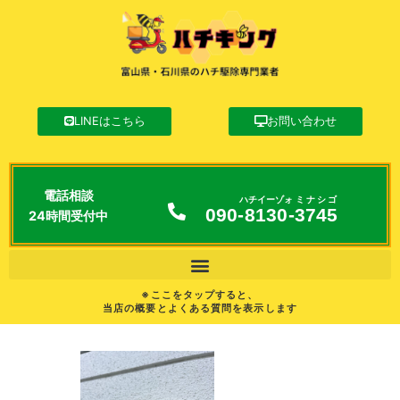
LINEはこちら
お問い合わせ
電話相談
ハチイーゾォ
ミナシゴ
090-
8130
-
3745
24時間受付中
※ここをタップすると、
当店の概要とよくある質問を表示します