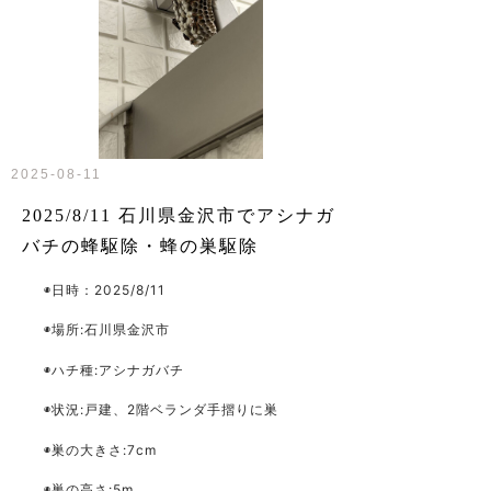
2025-08-11
2025/8/11 石川県金沢市でアシナガ
バチの蜂駆除・蜂の巣駆除
◉日時：2025/8/11
◉場所:石川県金沢市
◉ハチ種:アシナガバチ
◉状況:戸建、2階ベランダ手摺りに巣
◉巣の大きさ:7cm
◉巣の高さ:5m