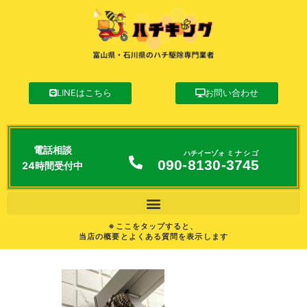
LINEはこちら
お問い合わせ
電話相談
ハチイーゾォ
ミナシゴ
090-
8130
-
3745
24時間受付中
※ここをタップすると、
当店の概要とよくある質問を表示します