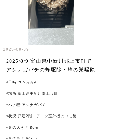
2025-08-09
2025/8/9 富山県中新川郡上市町で
アシナガバチの蜂駆除・蜂の巣駆除
◉日時:2025/8/9
◉場所:富山県中新川郡上市町
◉ハチ種:アシナガバチ
◉状況:戸建2階エアコン室外機の中に巣
◉巣の大きさ:8cm
◉巣の高さ:50cm