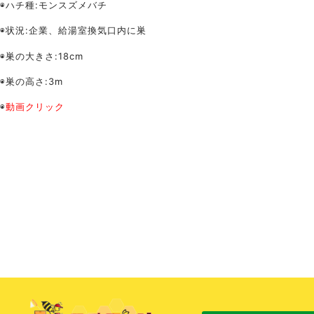
◉ハチ種:モンスズメバチ
◉状況:企業、給湯室換気口内に巣
◉巣の大きさ:18cm
◉巣の高さ:3m
◉
動画クリック