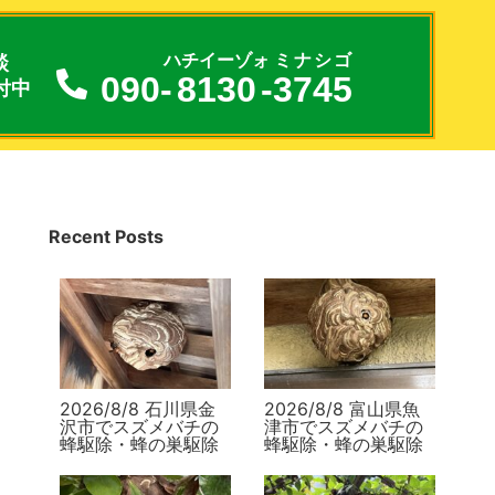
談
ハチイーゾォ
ミナシゴ
090-
8130
-
3745
付中
Recent Posts
2026/8/8 石川県金
2026/8/8 富山県魚
沢市でスズメバチの
津市でスズメバチの
蜂駆除・蜂の巣駆除
蜂駆除・蜂の巣駆除