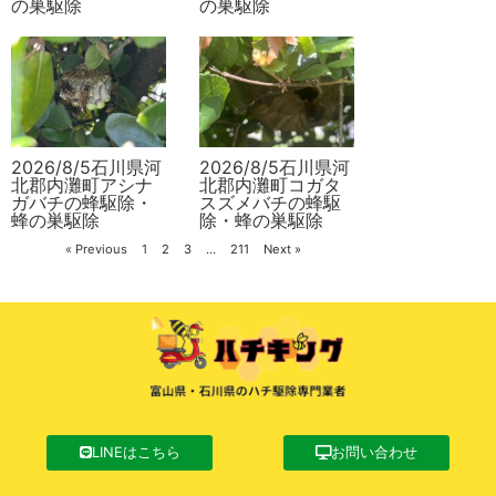
の巣駆除
の巣駆除
2026/8/5石川県河
2026/8/5石川県河
北郡内灘町アシナ
北郡内灘町コガタ
ガバチの蜂駆除・
スズメバチの蜂駆
蜂の巣駆除
除・蜂の巣駆除
« Previous
1
2
3
…
211
Next »
LINEはこちら
お問い合わせ