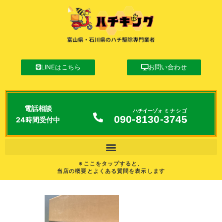
LINEはこちら
お問い合わせ
電話相談
ハチイーゾォ
ミナシゴ
090-
8130
-
3745
24時間受付中
※ここをタップすると、
当店の概要とよくある質問を表示します