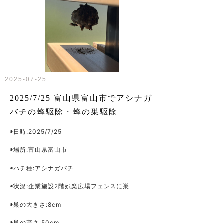
2025-07-25
2025/7/25 富山県富山市でアシナガ
バチの蜂駆除・蜂の巣駆除
◉日時:2025/7/25
◉場所:富山県富山市
◉ハチ種:アシナガバチ
◉状況:企業施設2階娯楽広場フェンスに巣
◉巣の大きさ:8cm
◉巣の高さ:50cm