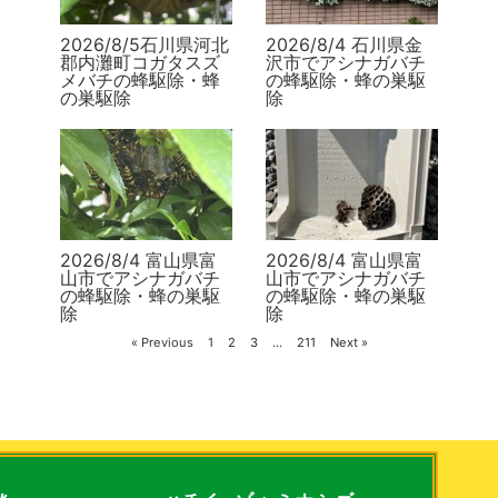
2026/8/5石川県河北
2026/8/4 石川県金
郡内灘町コガタスズ
沢市でアシナガバチ
メバチの蜂駆除・蜂
の蜂駆除・蜂の巣駆
の巣駆除
除
2026/8/4 富山県富
2026/8/4 富山県富
山市でアシナガバチ
山市でアシナガバチ
の蜂駆除・蜂の巣駆
の蜂駆除・蜂の巣駆
除
除
« Previous
1
2
3
…
211
Next »