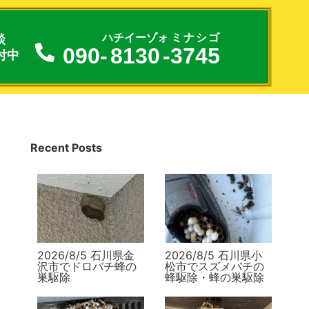
談
ハチイーゾォ
ミナシゴ
090-
8130
-
3745
付中
Recent Posts
2026/8/5 石川県金
2026/8/5 石川県小
沢市でドロバチ蜂の
松市でスズメバチの
巣駆除
蜂駆除・蜂の巣駆除