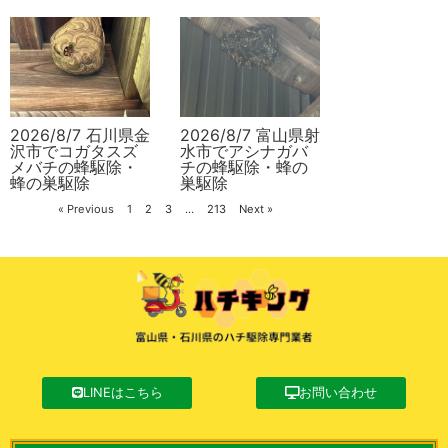
2026/8/7 石川県金
2026/8/7 富山県射
沢市でコガタスズ
水市でアシナガバ
メバチの蜂駆除・
チの蜂駆除・蜂の
蜂の巣駆除
巣駆除
« Previous
1
2
3
…
213
Next »
LINEはこちら
お問い合わせ