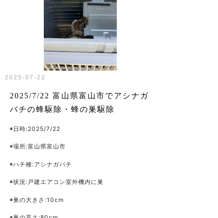
2025-07-22
2025/7/22 富山県富山市でアシナガ
バチの蜂駆除・蜂の巣駆除
◉日時:2025/7/22
◉場所:富山県富山市
◉ハチ種:アシナガバチ
◉状況:戸建エアコン室外機内に巣
◉巣の大きさ:10cm
◉巣の高さ:80cm