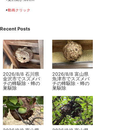
◉
動画クリック
Recent Posts
2026/8/8 石川県
2026/8/8 富山県
金沢市でスズメバ
魚津市でスズメバ
チの蜂駆除・蜂の
チの蜂駆除・蜂の
巣駆除
巣駆除