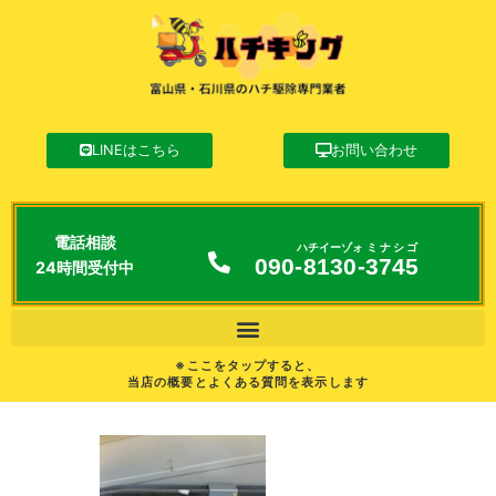
LINEはこちら
お問い合わせ
電話相談
ハチイーゾォ
ミナシゴ
090-
8130
-
3745
24時間受付中
※ここをタップすると、
当店の概要とよくある質問を表示します