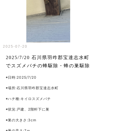
2025-07-20
2025/7/20 石川県羽咋郡宝達志水町
でスズメバチの蜂駆除・蜂の巣駆除
◉日時:2025/7/20
◉場所:石川県羽咋郡宝達志水町
◉ハチ種:キイロスズメバチ
◉状況:戸建、2階軒下に巣
◉巣の大きさ:3cm
◉巣の高さ:7ｍ