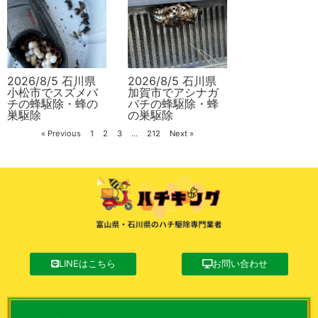
2026/8/5 石川県
2026/8/5 石川県
小松市でスズメバ
加賀市でアシナガ
チの蜂駆除・蜂の
バチの蜂駆除・蜂
巣駆除
の巣駆除
« Previous
1
2
3
…
212
Next »
LINEはこちら
お問い合わせ