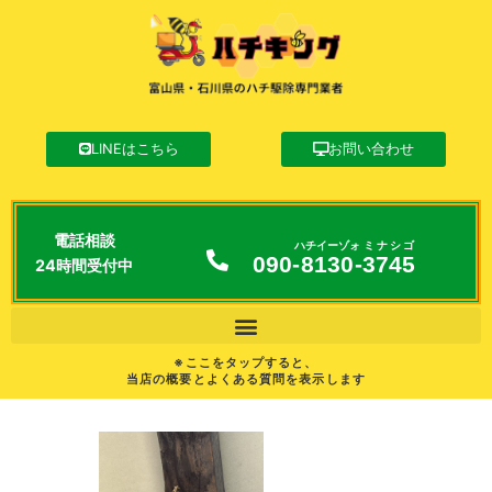
LINEはこちら
お問い合わせ
電話相談
ハチイーゾォ
ミナシゴ
090-
8130
-
3745
24時間受付中
※ここをタップすると、
当店の概要とよくある質問を表示します