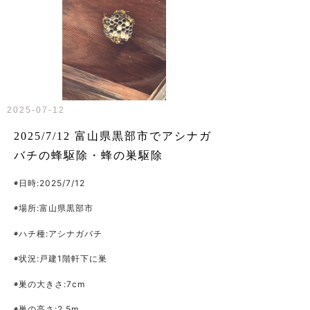
2025-07-12
2025/7/12 富山県黒部市でアシナガ
バチの蜂駆除・蜂の巣駆除
◉日時:2025/7/12
◉場所:富山県黒部市
◉ハチ種:アシナガバチ
◉状況:戸建1階軒下に巣
◉巣の大きさ:7cm
◉巣の高さ:2.5m