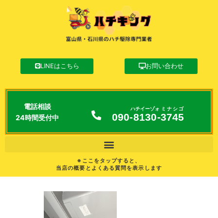
LINEはこちら
お問い合わせ
電話相談
ハチイーゾォ
ミナシゴ
090-
8130
-
3745
24時間受付中
※ここをタップすると、
当店の概要とよくある質問を表示します