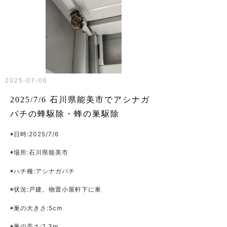
2025-07-06
2025/7/6 石川県能美市でアシナガ
バチの蜂駆除・蜂の巣駆除
◉日時:2025/7/6
◉場所:石川県能美市
◉ハチ種:アシナガバチ
◉状況:戸建、物置小屋軒下に巣
◉巣の大きさ:5cm
◉巣の高さ:2.3m