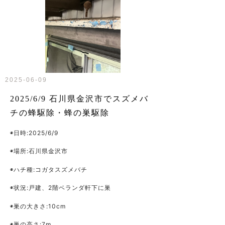
2025-06-09
2025/6/9 石川県金沢市でスズメバ
チの蜂駆除・蜂の巣駆除
◉日時:2025/6/9
◉場所:石川県金沢市
◉ハチ種:コガタスズメバチ
◉状況:戸建、2階ベランダ軒下に巣
◉巣の大きさ:10cm
◉巣の高さ:7m