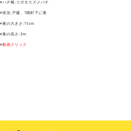
◉ハチ種:コガタスズメバチ
◉状況:戸建、1階軒下に巣
◉巣の大きさ:11cm
◉巣の高さ:3m
◉
動画クリック