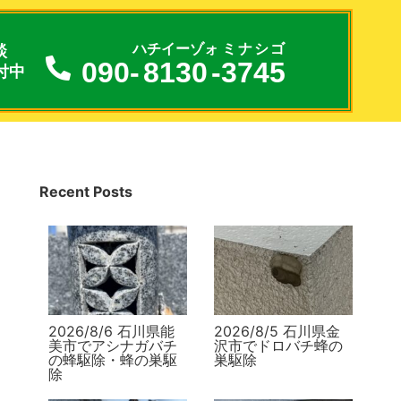
談
ハチイーゾォ
ミナシゴ
090-
8130
-
3745
付中
Recent Posts
2026/8/6 石川県能
2026/8/5 石川県金
美市でアシナガバチ
沢市でドロバチ蜂の
の蜂駆除・蜂の巣駆
巣駆除
除