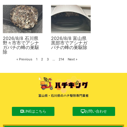
2026/8/8 石川県
2026/8/8 富山県
野々市市でアシナ
黒部市でアシナガ
ガバチの蜂の巣駆
バチの蜂の巣駆除
除
« Previous
1
2
3
…
214
Next »
LINEはこちら
お問い合わせ