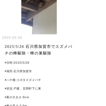
2025-05-26
2025/5/26 石川県加賀市でスズメバ
チの蜂駆除・蜂の巣駆除
◉日時:2025/5/26
◉場所:石川県加賀市
◉ハチ種:コガタスズメバチ
◉状況:戸建、玄関軒下に巣
◉巣の大きさ:9cm
◉巣の高さ:2.5m