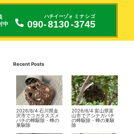
談
ハチイーゾォ
ミナシゴ
090-
8130
-
3745
付中
Recent Posts
2026/8/4 石川県金
2026/8/4 富山県富
沢市でコガタスズメ
山市でアシナガバチ
バチの蜂駆除・蜂の
の蜂駆除・蜂の巣駆
巣駆除
除