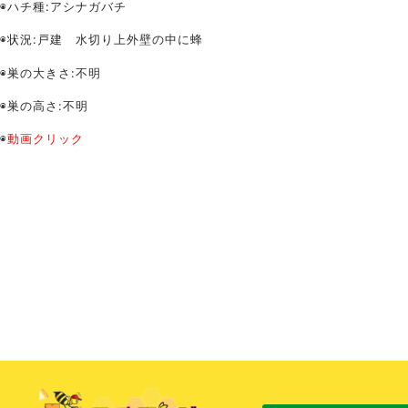
◉ハチ種:アシナガバチ
◉状況:戸建 水切り上外壁の中に蜂
◉巣の大きさ:不明
◉巣の高さ:不明
◉
動画クリック