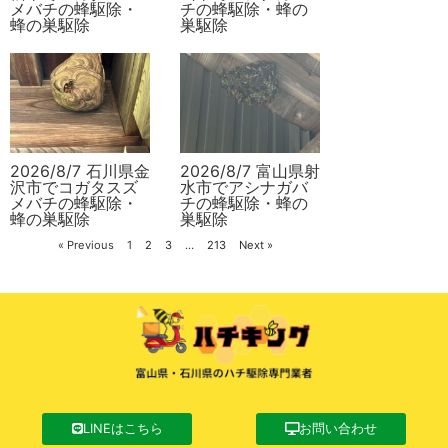
メバチの蜂駆除・
チの蜂駆除・蜂の
蜂の巣駆除
巣駆除
2026/8/7 石川県金
2026/8/7 富山県射
沢市でコガタスズ
水市でアシナガバ
メバチの蜂駆除・
チの蜂駆除・蜂の
蜂の巣駆除
巣駆除
« Previous
1
2
3
…
213
Next »
LINEはこちら
お問い合わせ