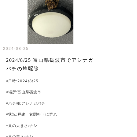
2024-08-25
2024/8/25 富山県砺波市でアシナガ
バチの蜂駆除
◉日時:2024/8/25
◉場所:富山県砺波市
◉ハチ種:アシナガバチ
◉状況:戸建 玄関軒下に群れ
◉巣の大きさ:ナシ
◉巣の高さ:ナシ