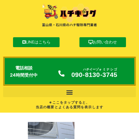
LINEはこちら
お問い合わせ
電話相談
ハチイーゾォ
ミナシゴ
090-
8130
-
3745
24時間受付中
※ここをタップすると、
当店の概要とよくある質問を表示します