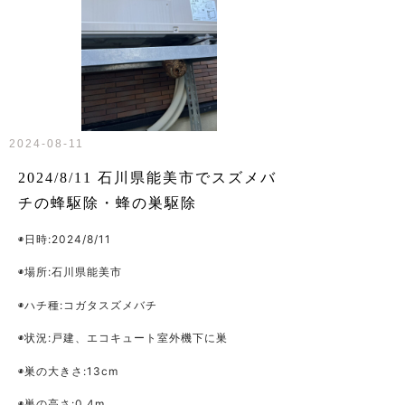
2024-08-11
2024/8/11 石川県能美市でスズメバ
チの蜂駆除・蜂の巣駆除
◉日時:2024/8/11
◉場所:石川県能美市
◉ハチ種:コガタスズメバチ
◉状況:戸建、エコキュート室外機下に巣
◉巣の大きさ:13cm
◉巣の高さ:0.4m