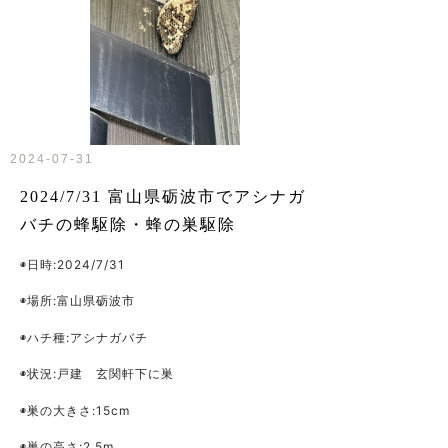
2024-07-31
2024/7/31 富山県砺波市でアシナガ
バチの蜂駆除・蜂の巣駆除
◉日時:2024/7/31
◉場所:富山県砺波市
◉ハチ種:アシナガバチ
◉状況:戸建 玄関軒下に巣
◉巣の大きさ:15cm
◉巣の高さ:2.5m