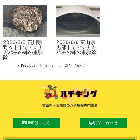
2026/8/8 石川県
2026/8/8 富山県
野々市市でアシナ
黒部市でアシナガ
ガバチの蜂の巣駆
バチの蜂の巣駆除
除
« Previous
1
2
3
…
214
Next »
LINEはこちら
お問い合わせ