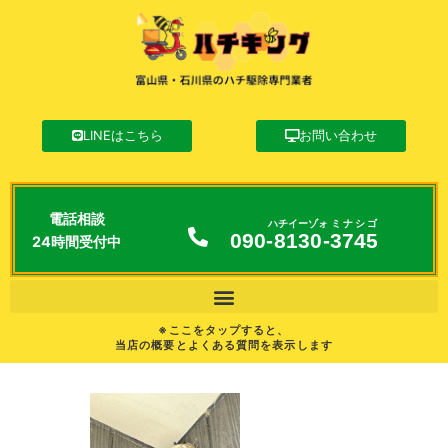
LINEはこちら
お問い合わせ
電話相談
ハチイーゾォ
ミナシゴ
090-
8130
-
3745
24時間受付中
※ここをタップすると、
当店の概要とよくある質問を表示します