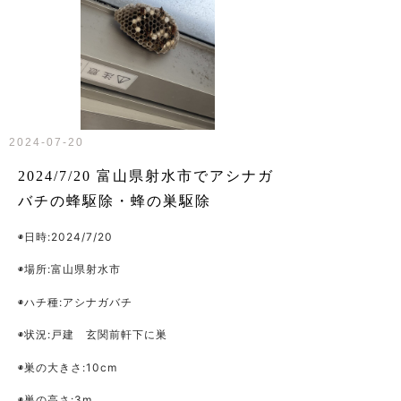
2024-07-20
2024/7/20 富山県射水市でアシナガ
バチの蜂駆除・蜂の巣駆除
◉日時:2024/7/20
◉場所:富山県射水市
◉ハチ種:アシナガバチ
◉状況:戸建 玄関前軒下に巣
◉巣の大きさ:10cm
◉巣の高さ:3m