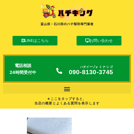
LINEはこちら
お問い合わせ
電話相談
ハチイーゾォ
ミナシゴ
090-
8130
-
3745
24時間受付中
※ここをタップすると、
当店の概要とよくある質問を表示します