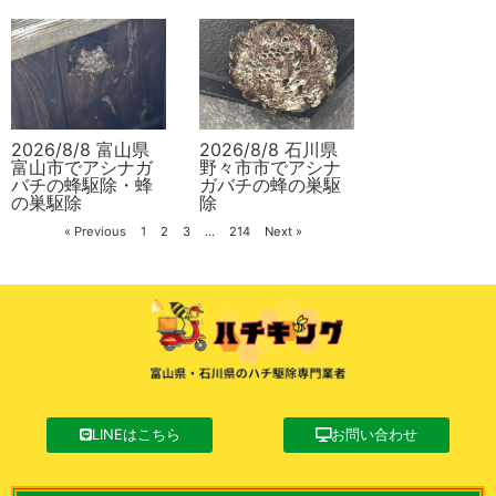
2026/8/8 富山県
2026/8/8 石川県
富山市でアシナガ
野々市市でアシナ
バチの蜂駆除・蜂
ガバチの蜂の巣駆
の巣駆除
除
« Previous
1
2
3
…
214
Next »
LINEはこちら
お問い合わせ