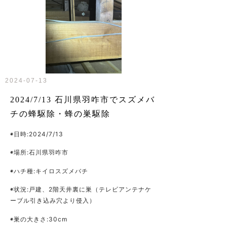
2024-07-13
2024/7/13 石川県羽咋市でスズメバ
チの蜂駆除・蜂の巣駆除
◉日時:2024/7/13
◉場所:石川県羽咋市
◉ハチ種:キイロスズメバチ
◉状況:戸建、2階天井裏に巣（テレビアンテナケ
ーブル引き込み穴より侵入）
◉巣の大きさ:30cm