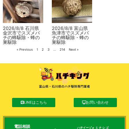
2026/8/8 石川県
2026/8/8 富山県
金沢市でスズメバ
魚津市でスズメバ
チの蜂駆除・蜂の
チの蜂駆除・蜂の
巣駆除
巣駆除
« Previous
1
2
3
…
214
Next »
LINEはこちら
お問い合わせ
電話相談
ハチイーゾォ
ミナシゴ