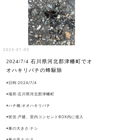
2024-07-05
2024/7/4 石川県河北郡津幡町でオ
オハキリバチの蜂駆除
◉日時:2024/7/4
◉場所:石川県河北郡津幡町
◉ハチ種:オオハキリバチ
◉状況:戸建、室内コンセントBOX内に侵入
◉巣の大きさ:ナシ
◉巣の高さ:なさ